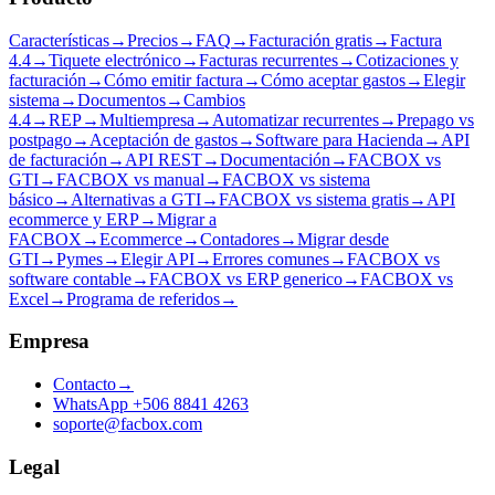
Características
→
Precios
→
FAQ
→
Facturación gratis
→
Factura
4.4
→
Tiquete electrónico
→
Facturas recurrentes
→
Cotizaciones y
facturación
→
Cómo emitir factura
→
Cómo aceptar gastos
→
Elegir
sistema
→
Documentos
→
Cambios
4.4
→
REP
→
Multiempresa
→
Automatizar recurrentes
→
Prepago vs
postpago
→
Aceptación de gastos
→
Software para Hacienda
→
API
de facturación
→
API REST
→
Documentación
→
FACBOX vs
GTI
→
FACBOX vs manual
→
FACBOX vs sistema
básico
→
Alternativas a GTI
→
FACBOX vs sistema gratis
→
API
ecommerce y ERP
→
Migrar a
FACBOX
→
Ecommerce
→
Contadores
→
Migrar desde
GTI
→
Pymes
→
Elegir API
→
Errores comunes
→
FACBOX vs
software contable
→
FACBOX vs ERP generico
→
FACBOX vs
Excel
→
Programa de referidos
→
Empresa
Contacto
→
WhatsApp +506 8841 4263
soporte@facbox.com
Legal